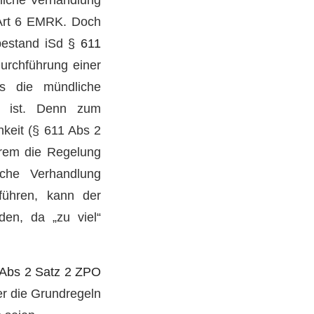
s Art 6 EMRK. Doch
bestand iSd
§ 611
Durchführung einer
ss die mündliche
r ist. Denn zum
keit (§ 611 Abs 2
erem die Regelung
iche Verhandlung
führen, kann der
en, da „zu viel“
 Abs 2 Satz 2 ZPO
er die Grundregeln