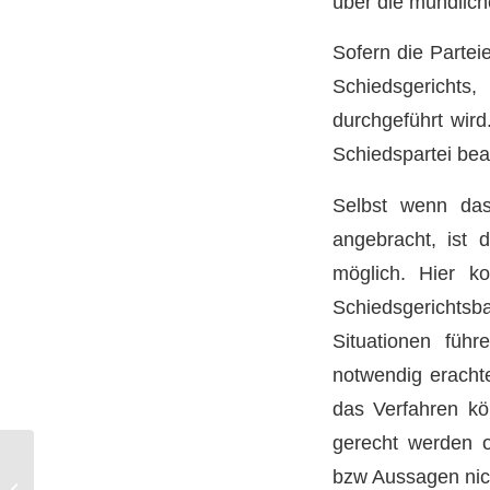
über die mündlich
Sofern die Partei
Schiedsgerichts
durchgeführt wird
Schiedspartei bea
Selbst wenn das
angebracht, ist 
möglich. Hier k
Schiedsgerichts
Situationen führ
notwendig erachte
das Verfahren kö
gerecht werden o
(Sport-)Schiedsgerichte,
bzw Aussagen nich
Bindung an Art 6 EMRK