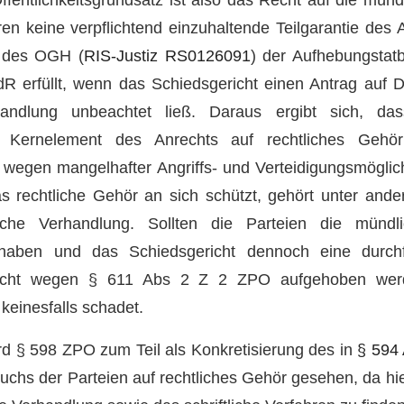
en keine verpflichtend einzuhaltende Teilgarantie de
p des OGH (
RIS-Justiz RS0126091
) der Aufhebungstat
dR erfüllt, wenn das Schiedsgericht einen Antrag auf 
andlung unbeachtet ließ. Daraus ergibt sich, da
n Kernelement des Anrechts auf rechtliches Gehö
wegen mangelhafter Angriffs- und Verteidigungsmöglich
s rechtliche Gehör an sich schützt, gehört unter and
che Verhandlung. Sollten die Parteien die mündl
haben und das Schiedsgericht dennoch eine durch
icht wegen § 611 Abs 2 Z 2 ZPO aufgehoben werd
keinesfalls schadet.
wird § 598 ZPO zum Teil als Konkretisierung des in
§ 594
chs der Parteien auf rechtliches Gehör gesehen, da hi