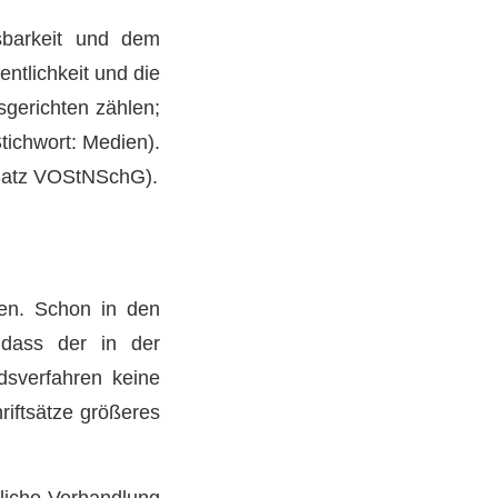
tsbarkeit und dem
ntlichkeit und die
sgerichten zählen;
tichwort: Medien).
r Satz VOStNSchG).
ren. Schon in den
 dass der in der
dsverfahren keine
iftsätze größeres
dliche Verhandlung