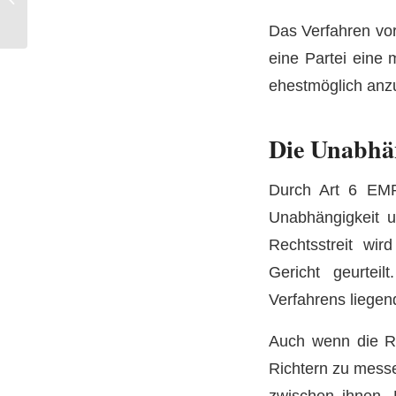
und Bindungsumfang
Das Verfahren vor
(5/6)
eine Partei eine 
ehestmöglich anz
Die Unabhän
Durch Art 6 EMRK
Unabhängigkeit un
Rechtsstreit wi
Gericht geurtei
Verfahrens liegen
Auch wenn die Ri
Richtern zu messe
zwischen ihnen. 