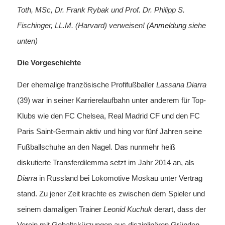
Toth, MSc, Dr. Frank Rybak und Prof. Dr. Philipp S.
Fischinger, LL.M. (Harvard) verweisen! (
Anmeldung
siehe
unten)
Die Vorgeschichte
Der ehemalige französische Profifußballer
Lassana Diarra
(39) war in seiner Karrierelaufbahn unter anderem für Top-
Klubs wie den FC Chelsea, Real Madrid CF und den FC
Paris Saint-Germain aktiv und hing vor fünf Jahren seine
Fußballschuhe an den Nagel. Das nunmehr heiß
diskutierte Transferdilemma setzt im Jahr 2014 an, als
Diarra
in Russland bei Lokomotive Moskau unter Vertrag
stand. Zu jener Zeit krachte es zwischen dem Spieler und
seinem damaligen Trainer
Leonid Kuchuk
derart, dass der
Verein mit Gehaltskürzungen aus disziplinären Gründen