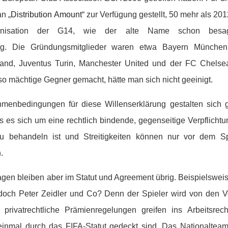
n „
Distribution Amount
“ zur Verfügung gestellt, 50 mehr als 201
ganisation der G14, wie der alte Name schon besag
tung. Die Gründungsmitglieder waren etwa Bayern Münche
and, Juventus Turin, Manchester United und der FC Chelse
so mächtige Gegner gemacht, hätte man sich nicht geeinigt.
hmenbedingungen für diese Willenserklärung gestalten sic
 es sich um eine rechtlich bindende, gegenseitige Verpflichtun
u behandeln ist und Streitigkeiten können nur vor dem Sp
.
ragen bleiben aber im Statut und Agreement übrig. Beispielsweis
 doch Peter Zeidler und Co? Denn der Spieler wird von den V
ige privatrechtliche Prämienregelungen greifen ins Arbeitsrec
t einmal durch das FIFA-Statut gedeckt sind. Das Nationalte