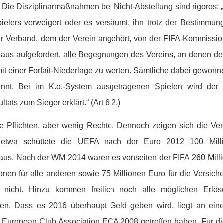
t. Die Disziplinarmaßnahmen bei Nicht-Abstellung sind rigoros: 
pielers verweigert oder es versäumt, ihn trotz der Bestimmu
er Verband, dem der Verein angehört, von der FIFA-Kommissio
naus aufgefordert, alle Begegnungen des Vereins, an denen der
it einer Forfait-Niederlage zu werten. Sämtliche dabei gewo
nnt. Bei im K.o.-System ausgetragenen Spielen wird der 
tats zum Sieger erklärt.“ (Art 6 2.)
iele Pflichten, aber wenig Rechte. Dennoch zeigen sich die Ve
g etwa
schüttete
die UEFA nach der Euro 2012 100 Mill
 aus. Nach der WM 2014 waren es vonseiten der FIFA
260 Mill
ionen für alle anderen sowie 75 Millionen Euro für die Versiche
 nicht. Hinzu kommen freilich noch alle möglichen Erl
n. Dass es 2016 überhaupt Geld geben wird, liegt an eine
 European Club Association ECA 2008 getroffen haben. Für d