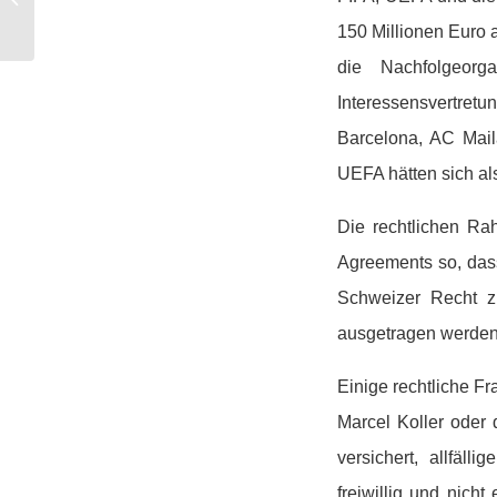
Nationalteam spielt
150 Millionen Euro a
die Nachfolgeor
Interessensvertre
Barcelona, AC Mail
UEFA hätten sich al
Die rechtlichen Ra
Agreements so, dass
Schweizer Recht z
ausgetragen werden
Einige rechtliche F
Marcel Koller oder
versichert, allfäll
freiwillig und nich