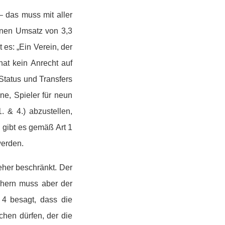
– das muss mit aller
einen Umsatz von 3,3
 es: „Ein Verein, der
at kein Anrecht auf
Status und Transfers
ne, Spieler für neun
 & 4.) abzustellen,
 gibt es gemäß Art 1
werden.
eher beschränkt. Der
chern muss aber der
 4 besagt, dass die
hen dürfen, der die