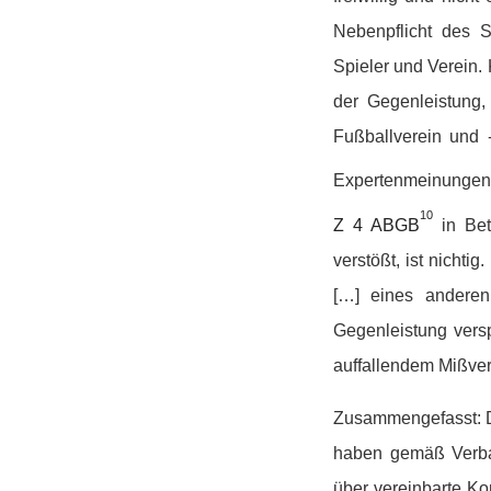
Nebenpflicht des 
Spieler und Verein.
der Gegenleistung,
Fußballverein und 
Expertenmeinungen 
10
Z 4 ABGB
in Bet
verstößt, ist nicht
[…] eines anderen
Gegenleistung vers
auffallendem Mißverhä
Zusammengefasst: Di
haben gemäß Verban
über vereinbarte K