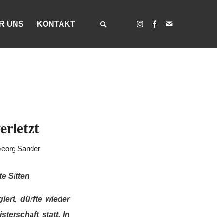
R UNS
KONTAKT
erletzt
eorg Sander
e Sitten
ert, dürfte wieder
erschaft statt. In