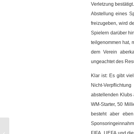
Verletzung bestätig
Abstellung eines S
freizugeben, wird d
Spielern darüber hi
teilgenommen hat, m
dem Verein aberka
ungeachtet des Resul
Klar ist: Es gibt v
Nicht-Verpflichtun
abstellenden Klubs
WM-Starter, 50 Mill
besteht aber eben
Sponsoringeinnahme
Warum Alan nicht im
FIFA, UEFA und die