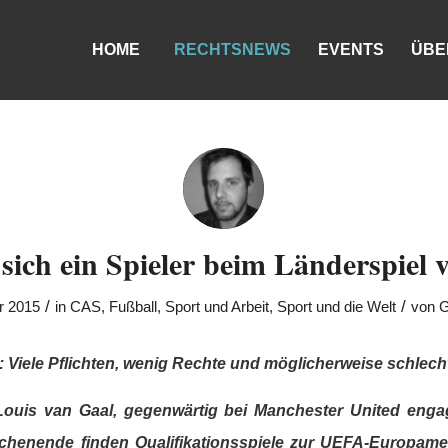
HOME
RECHTSNEWS
EVENTS
ÜBE
ich ein Spieler beim Länderspiel v
/
/
r 2015
in
CAS
,
Fußball
,
Sport und Arbeit
,
Sport und die Welt
von
G
 Viele Pflichten, wenig Rechte und möglicherweise schlecht
ouis van Gaal, gegenwärtig bei Manchester United engagi
henende finden Qualifikationsspiele zur UEFA-Europameist