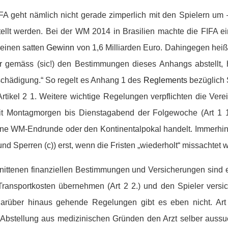
A geht nämlich nicht gerade zimperlich mit den Spielern um 
stellt werden. Bei der WM 2014 in Brasilien machte die FIFA 
 einen satten
Gewinn
von 1,6 Milliarden Euro. Dahingegen heißt
er gemäss (sic!) den Bestimmungen dieses Anhangs abstellt, h
tschädigung.“ So regelt es Anhang 1 des
Reglements
bezüglich 
Artikel 2 1. Weitere wichtige Regelungen verpflichten die Verei
t Montagmorgen bis Dienstagabend der Folgewoche (Art 1 1.
ine WM-Endrunde oder den Kontinentalpokal handelt. Immerhin
 und Sperren (c)) erst, wenn die Fristen „wiederholt“ missachtet 
nittenen finanziellen Bestimmungen und Versicherungen sind 
ransportkosten übernehmen (Art 2 2.) und den Spieler versi
 Darüber hinaus gehende Regelungen gibt es eben nicht. Art
-Abstellung aus medizinischen Gründen den Arzt selber aussuc