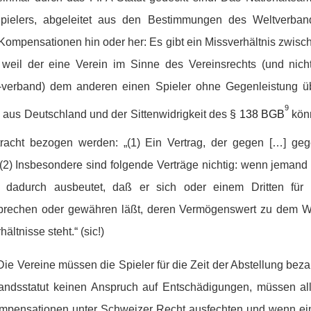
Spielers, abgeleitet aus den Bestimmungen des Weltverban
 Kompensationen hin oder her: Es gibt ein Missverhältnis zwisc
 weil der eine Verein im Sinne des Vereinsrechts (und nich
-verband) dem anderen einen Spieler ohne Gegenleistung übe
9
aus Deutschland und der Sittenwidrigkeit des
§ 138 BGB
kön
racht bezogen werden: „(1) Ein Vertrag, der gegen […] geg
ig. (2) Insbesondere sind folgende Verträge nichtig: wenn jeman
 dadurch ausbeutet, daß er sich oder einem Dritten für 
prechen oder gewähren läßt, deren Vermögenswert zu dem We
ltnisse steht.“ (sic!)
e Vereine müssen die Spieler für die Zeit der Abstellung beza
dsstatut keinen Anspruch auf Entschädigungen, müssen allfäl
ompensationen unter Schweizer Recht ausfechten und wenn ein