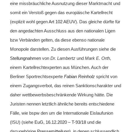
eine missbräuchliche Ausnutzung dieser Marktmacht und
somit ein Verstoß gegen das europäische Kartellrecht
(explizit wohl gegen
Art 102 AEUV
). Das gleiche dürfte für
den angedachten Ausschluss aus den nationalen Ligen
bzw Verbänden gelten, da diese ebenso nationale
Monopole darstellen. Zu diesen Ausführungen siehe die
Stellungnahmen
von
Dr. Lambertz
und
Mark E. Orth
,
einem Kartellrechtexperten aus München. Auch der
Berliner Sportrechtsexperte
Fabian Reinholz
spricht von
einem Zugangsverbot, das reinen Sanktionscharakter und
daher wettbewerbsbeschränkende Wirkung hätte. Die
Juristen nennen letztlich ähnliche bereits entschiedene
Fälle, wie bspw den um die Internationale Eislaufunion
(ISU) (siehe
EuG, 16.12.2020 – T-93/18
und die
dazugehörige
Pressemitteilung
), in denen schlussendlich