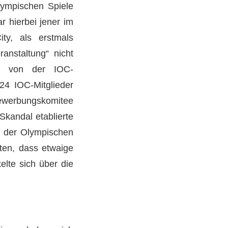
lympischen Spiele
r hierbei jener im
y, als erstmals
anstaltung“ nicht
en von der IOC-
 24 IOC-Mitglieder
Bewerbungskomitee
Skandal etablierte
e der Olympischen
lten, dass etwaige
elte sich über die