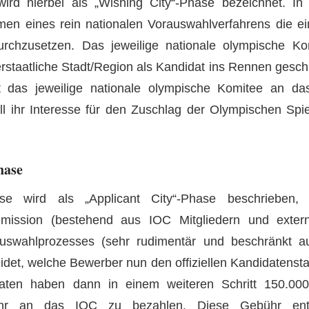
wird hierbei als „Wishing City“-Phase bezeichnet. In
en eines rein nationalen Vorauswahlverfahrens die e
rchzusetzen. Das jeweilige nationale olympische Ko
rstaatliche Stadt/Region als Kandidat ins Rennen geschic
tt das jeweilige nationale olympische Komitee an 
ell ihr Interesse für den Zuschlag der Olympischen Spi
hase
e wird als „Applicant City“-Phase beschrieben,
mission (bestehend aus IOC Mitgliedern und exter
swahlprozesses (sehr rudimentär und beschränkt auf
idet, welche Bewerber nun den offiziellen Kandidatensta
idaten haben dann in einem weiteren Schritt 150.000
hr an das IOC zu bezahlen. Diese Gebühr ent