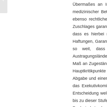
Anspruch auf
Übermaßes an Inf
Teilnahme?
medizinischer Be
ebenso rechtliche
Zuschlages garant
dass es hierbei 
Haftungen, Garant
so weit, dass
Austragungsländ
Maß an Zugeständ
Hauptkritikpunkte
Abgabe und einer 
das Exekutivkomi
Entscheidung wel
bis zu dieser Stu