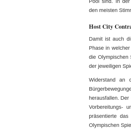
Pool sind. In de
den meisten Stim
Host City Contr
Damit ist auch di
Phase in welcher 
die Olympischen S
der jeweiligen Sp
Widerstand an d
Bürgerbewegun
herausfallen. Der
Vorbereitungs- u
präsentierte da
Olympischen Spiel