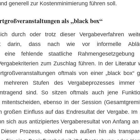
d generell zur Kostenminimierung führen soll.
rtgroßveranstaltungen als „black box“
sich durch oder trotz dieser Vergabeverfahren weiter
st darin, dass nach wie vor informelle Abläu
en, eine fehlende staatliche Rahmengesetzgebung
ergabekriterien zum Zuschlag führen. In der
Literatur
w
tgroßveranstaltungen oftmals von einer „black box“ 
 mehreren Stufen des Vergabeprozesses immer w
mtragend sind. So sitzen oftmals auch jene Funkti
 mitentscheiden, ebenso in der Session (Gesamtgre
 großen Einfluss auf das Endresultat der Vergabe. Im
on sich aus antizipiertes Vergaberesultat von Anfang an
 Dieser Prozess, obwohl nach außen hin als transpar