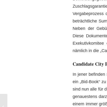
Zuschlagsgarant
Vergabeprozess d
beträchtliche Sum
Neben der Gebüh
Diese Dokumente 
Exekutivkomitee 
nämlich in die „C
Candidate City 
In jener befinden
ein „Bid-Book“ zu
sind nun alle für
genauestens darz
Olympia: Haben
einem immer größ
Athleten einen