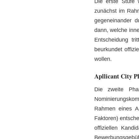
Die erste Stufe 
zunächst im Rahm
gegeneinander du
dann, welche inne
Entscheidung tri
beurkundet offizi
wollen.
Apllicant City P
Die zweite Phas
Nominierungskom
Rahmen eines Au
Faktoren) entsche
offiziellen Kand
Bewerbungsgebü