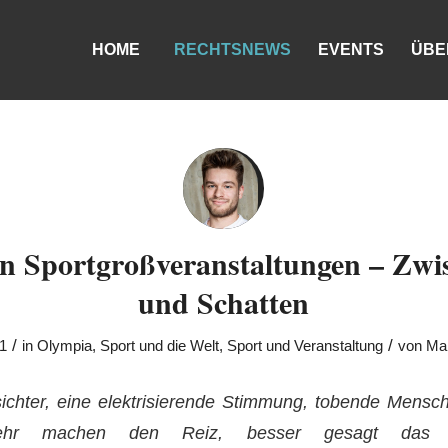
HOME
RECHTSNEWS
EVENTS
ÜBE
n Sportgroßveranstaltungen – Zwi
und Schatten
/
/
21
in
Olympia
,
Sport und die Welt
,
Sport und Veranstaltung
von
Mak
chter, eine elektrisierende Stimmung, tobende Mens
ehr machen den Reiz, besser gesagt das