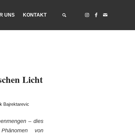
R UNS
KONTAKT
schen Licht
 Bajrektarevic
chenmengen – dies
 Phänomen von