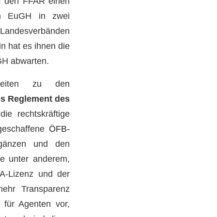
f den FFAR einen
en EuGH in zwei
n Landesverbänden
n hat es ihnen die
GH abwarten.
keiten zu den
es Reglement des
die rechtskräftige
geschaffene
ÖFB-
rgänzen und den
rde unter anderem,
IFA-Lizenz und der
mehr Transparenz
 für Agenten vor,