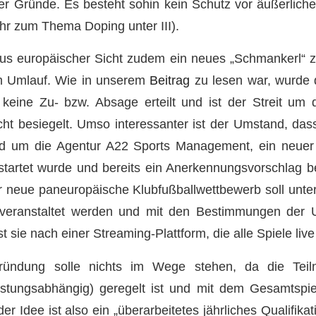
r Gründe. Es besteht sohin kein Schutz vor äußerliche
ehr zum Thema Doping unter III).
aus europäischer Sicht zudem ein neues „Schmankerl
m Umlauf. Wie in unserem
Beitrag
zu lesen war, wurde
ine Zu- bzw. Absage erteilt und ist der Streit um 
ht besiegelt. Umso interessanter ist der Umstand, das
nd um die Agentur A22 Sports Management, ein neuer
artet wurde und bereits ein Anerkennungsvorschlag 
er neue paneuropäische Klubfußballwettbewerb soll unt
eranstaltet werden und mit den Bestimmungen der 
t sie nach einer Streaming-Plattform, die alle Spiele live
 Gründung solle nichts im Wege stehen, da die Tei
eistungsabhängig) geregelt ist und mit dem Gesamtspi
der Idee ist also ein „überarbeitetes jährliches Qualifik