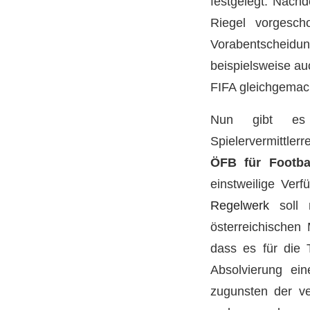
festgelegt. Nac
Riegel vorgesc
Vorabentscheidun
beispielsweise au
FIFA gleichgemac
Nun gibt es 
Spielervermittler
ÖFB für Footba
einstweilige Ver
Regelwerk
soll 
österreichischen 
dass es für die T
Absolvierung ei
zugunsten der ve