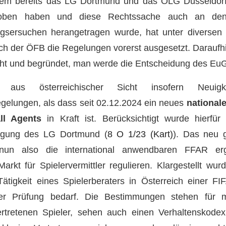
hdem bereits das LG Dortmund und das OLG Düsseldor
hoben haben und diese Rechtssache auch an d
gsersuchen herangetragen wurde, hat unter diverse
ch der ÖFB die Regelungen vorerst ausgesetzt. Daraufhi
ht und begründet, man werde die Entscheidung des Eu
aus österreichischer Sicht insofern Neuig
regelungen, als dass seit 02.12.2024 ein neues
national
ll Agents
in Kraft ist. Berücksichtigt wurde hierfür 
fügung des LG Dortmund (
8 O 1/23 (Kart)
). Das neu 
nun also die international anwendbaren FFAR e
Markt für Spielervermittler regulieren. Klargestellt wu
ätigkeit eines Spielerberaters in Österreich einer F
ner Prüfung bedarf. Die Bestimmungen stehen für 
rtretenen Spieler, sehen auch einen Verhaltenskodex