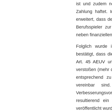
ist und zudem ne
Zahlung haftet.
erweitert, dass d
Berufsspieler zur
neben finanzielle
Folglich wurde
bestätigt, dass d
Art. 45 AEUV
un
verstoßen (mehr
entsprechend zu
vereinbar sin
Verbesserungsv
resultierend ei
veröffentlicht wur