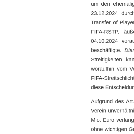
um den ehemalig
23.12.2024 durc
Transfer of Play
FIFA-RSTP
, äuß
04.10.2024 vora
beschäftigte.
Dia
Streitigkeiten k
woraufhin vom Ve
FIFA-Streitschli
diese Entscheidun
Aufgrund des
Ar
Verein unverhält
Mio. Euro verlang
ohne wichtigen Gr