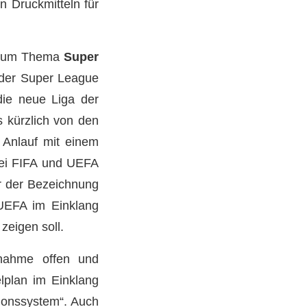
n Druckmitteln für
“ zum Thema
Super
 der Super League
die neue Liga der
s kürzlich von den
 Anlauf mit einem
bei FIFA und UEFA
er der Bezeichnung
UEFA im Einklang
 zeigen soll.
lnahme offen und
elplan im Einklang
ationssystem“. Auch