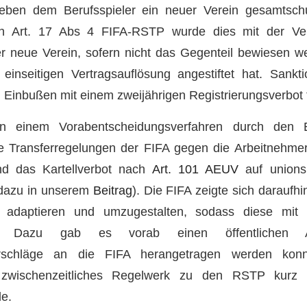
ben dem Berufsspieler ein neuer Verein gesamtschu
 In Art. 17 Abs 4 FIFA-RSTP wurde dies mit der Ve
er neue Verein, sofern nicht das Gegenteil bewiesen 
 einseitigen Vertragsauflösung angestiftet hat. Sankt
n Einbußen mit einem zweijährigen Registrierungsverbot 
 in einem Vorabentscheidungsverfahren durch den
ie Transferregelungen der FIFA gegen die Arbeitnehmer
d das Kartellverbot nach
Art. 101 AEUV
auf unionsr
 dazu in unserem
Beitrag
). Die FIFA zeigte sich daraufh
 adaptieren und umzugestalten, sodass diese mit
d. Dazu gab es vorab einen öffentlichen A
orschläge an die FIFA herangetragen werden kon
n zwischenzeitliches Regelwerk zu den RSTP kurz
de.