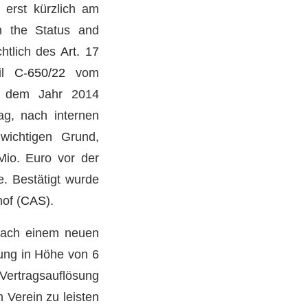
 erst kürzlich am
n the Status and
chtlich des
Art. 17
eil
C-650/22
vom
us dem Jahr 2014
g, nach internen
 wichtigen Grund,
Mio. Euro vor der
. Bestätigt wurde
of (
CAS
).
nach einem neuen
ung in Höhe von 6
 Vertragsauflösung
 Verein zu leisten