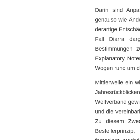
Darin sind Anpa
genauso wie Ände
derartige Entschä
Fall Diarra da
Bestimmungen zu
Explanatory Note
Wogen rund um das
Mittlerweile ein 
Jahresrückblicke
Weltverband gewis
und die Vereinbar
Zu diesem Zweck
Bestellerprinzi