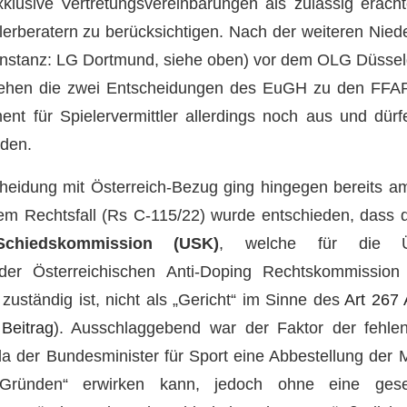
lusive Vertretungsvereinbarungen als zulässig eracht
erberatern zu berücksichtigen. Nach der weiteren Nied
 Instanz: LG Dortmund, siehe oben) vor dem OLG Düssel
tehen die zwei Entscheidungen des EuGH zu den FFAR
t für Spielervermittler allerdings noch aus und dür
rden.
eidung mit Österreich-Bezug ging hingegen bereits a
em Rechtsfall (Rs C-115/22) wurde entschieden, dass d
chiedskommission (USK)
, welche für die Ü
der Österreichischen Anti-Doping Rechtskommission
zuständig ist, nicht als „Gericht“ im Sinne des
Art 267
r
Beitrag
). Ausschlaggebend war der Faktor der fehle
a der Bundesminister für Sport eine Abbestellung der 
Gründen“ erwirken kann, jedoch ohne eine geset