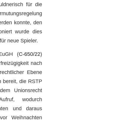
ldnerisch für die
rmutungsregelung
werden konnte, den
ioniert wurde dies
für neue Spieler.
 EuGH (
C-650/22
)
freizügigkeit nach
echtlicher Ebene
in bereit, die RSTP
 dem Unionsrecht
ufruf, wodurch
nten und daraus
 vor Weihnachten