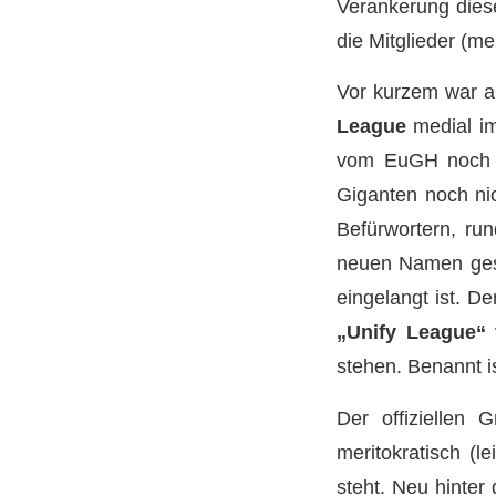
Verankerung diese
die Mitglieder (m
Vor kurzem war 
League
medial i
vom EuGH noch ke
Giganten noch nic
Befürwortern, ru
neuen Namen gest
eingelangt ist. D
„Unify League“
v
stehen. Benannt is
Der offiziellen
meritokratisch (l
steht. Neu hinter 