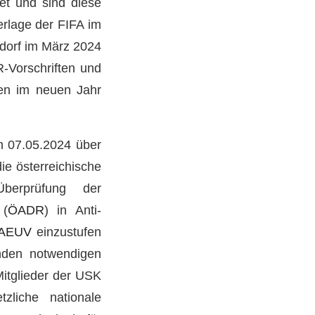
et und sind diese
erlage der FIFA im
dorf im März 2024
-Vorschriften und
fen im neuen Jahr
m 07.05.2024 über
ie österreichische
berprüfung der
 (
ÖADR
) in Anti-
 AEUV
einzustufen
nden notwendigen
Mitglieder der USK
zliche nationale