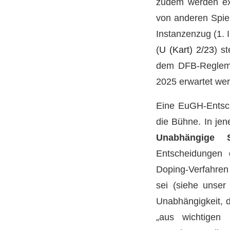
zudem werden exk
von anderen Spiel
Instanzenzug (1.
(
U (Kart) 2/23
) s
dem DFB-Reglemen
2025 erwartet we
Eine EuGH-Entsch
die Bühne. In jen
Unabhängige S
Entscheidungen 
Doping-Verfahren 
sei (siehe unse
Unabhängigkeit, d
„aus wichtigen 