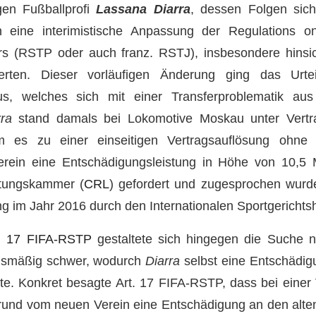
en Fußballprofi
Lassana Diarra
, dessen Folgen sich
h eine interimistische Anpassung der Regulations o
ers (RSTP oder auch franz. RSTJ), insbesondere hinsi
erten. Dieser vorläufigen Änderung ging das Urt
us, welches sich mit einer Transferproblematik a
rra
stand damals bei Lokomotive Moskau unter Vertra
am es zu einer einseitigen Vertragsauflösung ohne
rein eine Entschädigungsleistung in Höhe von 10,5 
chtungskammer (
CRL
) gefordert und zugesprochen wurde
g im Jahr 2016 durch den Internationalen Sportgerichtsh
t. 17 FIFA-RSTP
gestaltete sich hingegen die Suche 
nismäßig schwer, wodurch
Diarra
selbst eine Entschädig
te. Konkret besagte Art. 17 FIFA-RSTP, dass bei einer
und vom neuen Verein eine Entschädigung an den alten