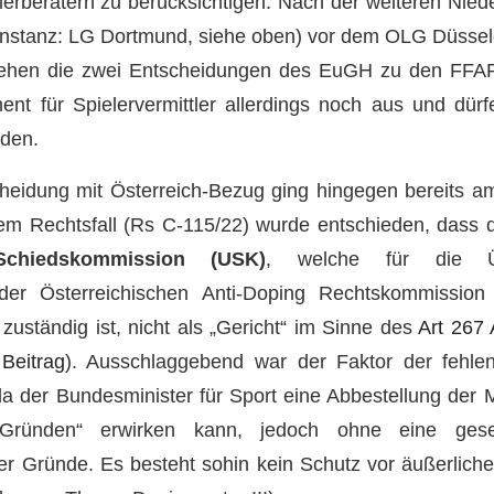
erberatern zu berücksichtigen. Nach der weiteren Nied
 Instanz: LG Dortmund, siehe oben) vor dem OLG Düssel
tehen die zwei Entscheidungen des EuGH zu den FFAR
t für Spielervermittler allerdings noch aus und dür
rden.
eidung mit Österreich-Bezug ging hingegen bereits a
em Rechtsfall (Rs C-115/22) wurde entschieden, dass d
chiedskommission (USK)
, welche für die Ü
der Österreichischen Anti-Doping Rechtskommission
zuständig ist, nicht als „Gericht“ im Sinne des
Art 267
r
Beitrag
). Ausschlaggebend war der Faktor der fehle
a der Bundesminister für Sport eine Abbestellung der 
Gründen“ erwirken kann, jedoch ohne eine geset
r Gründe. Es besteht sohin kein Schutz vor äußerliche