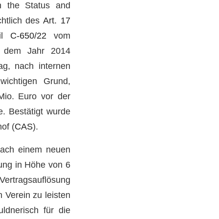
n the Status and
chtlich des
Art. 17
eil
C-650/22
vom
us dem Jahr 2014
g, nach internen
 wichtigen Grund,
Mio. Euro vor der
. Bestätigt wurde
of (
CAS
).
nach einem neuen
ung in Höhe von 6
 Vertragsauflösung
 Verein zu leisten
ldnerisch für die