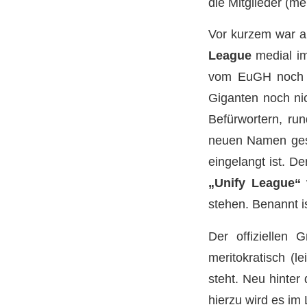
die Mitglieder (m
Vor kurzem war 
League
medial i
vom EuGH noch ke
Giganten noch nic
Befürwortern, ru
neuen Namen gest
eingelangt ist. D
„Unify League“
v
stehen. Benannt is
Der offiziellen
meritokratisch (l
steht. Neu hinter 
hierzu wird es im