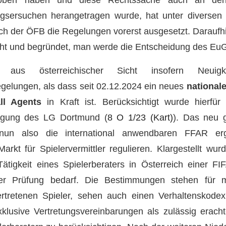
gsersuchen herangetragen wurde, hat unter diverse
ch der ÖFB die Regelungen vorerst ausgesetzt. Daraufhi
ht und begründet, man werde die Entscheidung des Eu
aus österreichischer Sicht insofern Neuig
regelungen, als dass seit 02.12.2024 ein neues
national
ll Agents
in Kraft ist. Berücksichtigt wurde hierfür 
fügung des LG Dortmund (
8 O 1/23 (Kart)
). Das neu 
nun also die international anwendbaren FFAR e
Markt für Spielervermittler regulieren. Klargestellt wu
ätigkeit eines Spielerberaters in Österreich einer F
ner Prüfung bedarf. Die Bestimmungen stehen für 
rtretenen Spieler, sehen auch einen Verhaltenskodex
lusive Vertretungsvereinbarungen als zulässig eracht