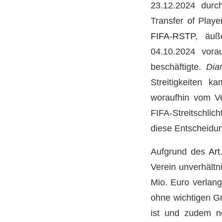
23.12.2024 durc
Transfer of Play
FIFA-RSTP
, äuß
04.10.2024 vora
beschäftigte.
Dia
Streitigkeiten k
woraufhin vom Ve
FIFA-Streitschli
diese Entscheidun
Aufgrund des
Ar
Verein unverhält
Mio. Euro verlang
ohne wichtigen Gr
ist und zudem ne