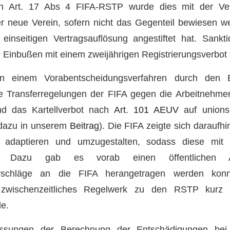
 In Art. 17 Abs 4 FIFA-RSTP wurde dies mit der Ve
er neue Verein, sofern nicht das Gegenteil bewiesen 
 einseitigen Vertragsauflösung angestiftet hat. Sankt
n Einbußen mit einem zweijährigen Registrierungsverbot 
 in einem Vorabentscheidungsverfahren durch den
ie Transferregelungen der FIFA gegen die Arbeitnehmer
d das Kartellverbot nach
Art. 101 AEUV
auf unionsr
 dazu in unserem
Beitrag
). Die FIFA zeigte sich daraufh
 adaptieren und umzugestalten, sodass diese mit
d. Dazu gab es vorab einen öffentlichen A
orschläge an die FIFA herangetragen werden kon
n zwischenzeitliches Regelwerk zu den RSTP kurz
de.
ssungen der Berechnung der Entschädigungen bei 