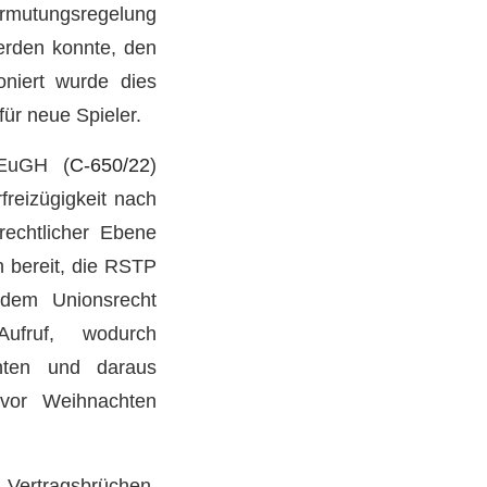
rmutungsregelung
werden konnte, den
ioniert wurde dies
für neue Spieler.
 EuGH (
C-650/22
)
freizügigkeit nach
echtlicher Ebene
in bereit, die RSTP
 dem Unionsrecht
ufruf, wodurch
nten und daraus
 vor Weihnachten
Vertragsbrüchen,