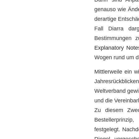
genauso wie Ände
derartige Entschä
Fall Diarra da
Bestimmungen zu
Explanatory Note
Wogen rund um das
Mittlerweile ein 
Jahresrückblicke
Weltverband gewis
und die Vereinbar
Zu diesem Zweck
Bestellerprinzi
festgelegt. Nac
Riegel vorgesc