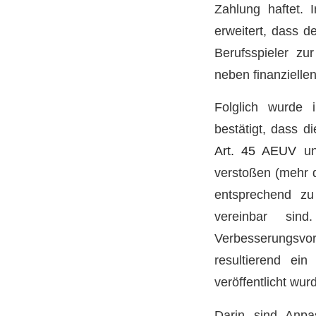
Zahlung haftet.
erweitert, dass d
Berufsspieler zur
neben finanzielle
Folglich wurde
bestätigt, dass d
Art. 45 AEUV
un
verstoßen (mehr
entsprechend zu
vereinbar sin
Verbesserungsv
resultierend ei
veröffentlicht wur
Darin sind Anpa