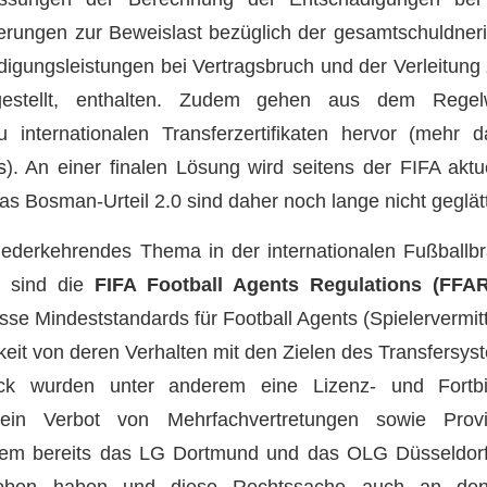
rungen zur Beweislast bezüglich der gesamtschuldneri
digungsleistungen bei Vertragsbruch und der Verleitung
rgestellt, enthalten. Zudem gehen aus dem Regel
 internationalen Transferzertifikaten hervor (mehr
s
). An einer finalen Lösung wird seitens der FIFA aktue
 Bosman-Urteil 2.0 sind daher noch lange nicht geglätt
wiederkehrendes Thema in der internationalen Fußball
n sind die
FIFA Football Agents Regulations (FFAR
se Mindeststandards für Football Agents (Spielervermitt
keit von deren Verhalten mit den Zielen des Transfersyst
 wurden unter anderem eine Lizenz- und Fortbild
p, ein Verbot von Mehrfachvertretungen sowie Provi
hdem bereits das LG Dortmund und das OLG Düsseldor
hoben haben und diese Rechtssache auch an d