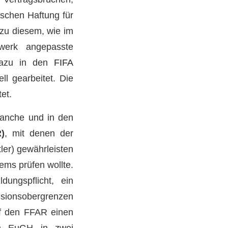
schen Haftung für
 zu diesem, wie im
werk angepasste
 dazu in den
FIFA
ll gearbeitet. Die
et.
branche und in den
)
, mit denen der
ler) gewährleisten
ems prüfen wollte.
ungspflicht, ein
sionsobergrenzen
f den FFAR einen
en EuGH in zwei