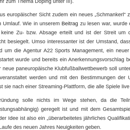
ehr zum Thema Doping unter III).
aus europäischer Sicht zudem ein neues „Schmankerl
m Umlauf. Wie in unserem
Beitrag
zu lesen war, wurde
ine Zu- bzw. Absage erteilt und ist der Streit um 
ht besiegelt. Umso interessanter ist der Umstand, das
nd um die Agentur A22 Sports Management, ein neuer
artet wurde und bereits ein Anerkennungsvorschlag 
er neue paneuropäische Klubfußballwettbewerb soll unt
eranstaltet werden und mit den Bestimmungen der 
t sie nach einer Streaming-Plattform, die alle Spiele live
 Gründung solle nichts im Wege stehen, da die Tei
eistungsabhängig) geregelt ist und mit dem Gesamtspi
der Idee ist also ein „überarbeitetes jährliches Qualifik
 Laufe des neuen Jahres Neuigkeiten geben.