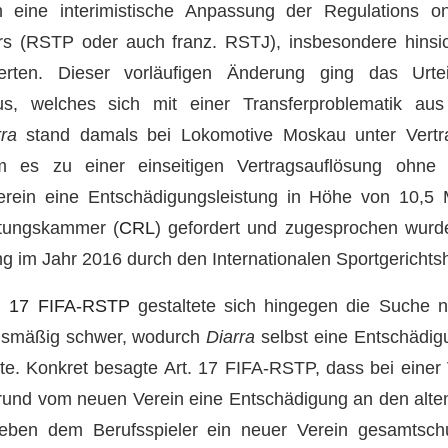
h eine interimistische Anpassung der Regulations o
ers (RSTP oder auch franz. RSTJ), insbesondere hinsi
erten. Dieser vorläufigen Änderung ging das Urt
us, welches sich mit einer Transferproblematik a
rra
stand damals bei Lokomotive Moskau unter Vertra
am es zu einer einseitigen Vertragsauflösung ohne
rein eine Entschädigungsleistung in Höhe von 10,5 
chtungskammer (
CRL
) gefordert und zugesprochen wurde
g im Jahr 2016 durch den Internationalen Sportgerichtsh
t. 17 FIFA-RSTP
gestaltete sich hingegen die Suche 
nismäßig schwer, wodurch
Diarra
selbst eine Entschädig
te. Konkret besagte Art. 17 FIFA-RSTP, dass bei einer
und vom neuen Verein eine Entschädigung an den alten
ben dem Berufsspieler ein neuer Verein gesamtschu