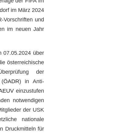
erlage der FIFA im
dorf im März 2024
-Vorschriften und
fen im neuen Jahr
m 07.05.2024 über
ie österreichische
berprüfung der
 (
ÖADR
) in Anti-
 AEUV
einzustufen
nden notwendigen
Mitglieder der USK
zliche nationale
n Druckmitteln für