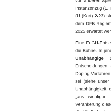
von anderen Spiel
Instanzenzug (1.
(
U (Kart) 2/23
) s
dem DFB-Reglemen
2025 erwartet we
Eine EuGH-Entsch
die Bühne. In jen
Unabhängige S
Entscheidungen 
Doping-Verfahren 
sei (siehe unse
Unabhängigkeit, d
„aus wichtigen 
Verankerung diese