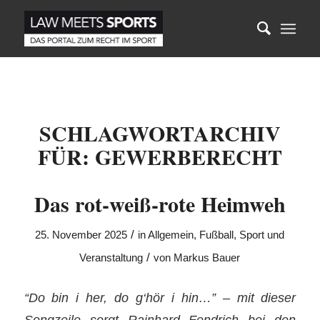
SCHLAGWORTARCHIV
FÜR:
GEWERBERECHT
Das rot-weiß-rote Heimweh
/
25. November 2025
in
Allgemein
,
Fußball
,
Sport und
/
Veranstaltung
von
Markus Bauer
“Do bin i her, do g‘hör i hin…” – mit dieser
Songzeile sorgt Rainhard Fendrich bei den