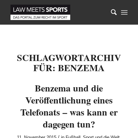
SCHLAGWORTARCHIV
FÜR:
BENZEMA
Benzema und die
Veröffentlichung eines
Telefonats – was kann er
dagegen tun?
/
11. November 2015
in
Fußball
,
Sport und die Welt
,