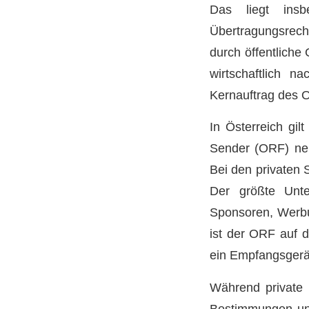
Das liegt ins
Übertragungsrech
durch öffentliche 
wirtschaftlich 
Kernauftrag des O
In Österreich gil
Sender (ORF) neb
Bei den privaten
Der größte Unte
Sponsoren, Werbu
ist der ORF auf 
ein Empfangsgerä
Während private 
Bestimmungen unte