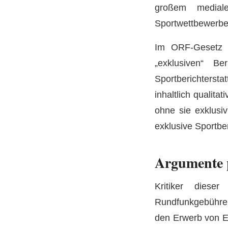
großem medial
Sportwettbewerben
Im ORF-Gesetz s
„exklusiven“ B
Sportberichtersta
inhaltlich qualita
ohne sie exklusiv
exklusive Sportber
Argumente 
Kritiker diese
Rundfunkgebühre
den Erwerb von Ex