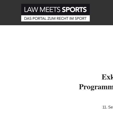
Exk
Programma
11. S