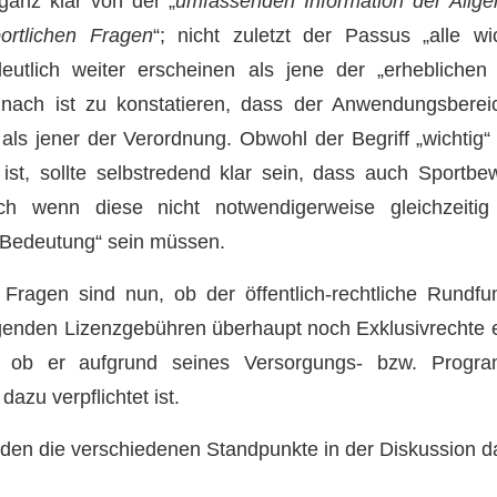
ganz klar von der „
umfassenden Information der Allgem
ortlichen Fragen
“; nicht zuletzt der Passus „alle wi
eutlich weiter erscheinen als jene der „erheblichen 
nach ist zu konstatieren, dass der Anwendungsbere
 als jener der Verordnung. Obwohl der Begriff „wichtig“ 
 ist, sollte selbstredend klar sein, dass auch Sport
ch wenn diese nicht notwendigerweise gleichzeitig
r Bedeutung“ sein müssen.
 Fragen sind nun, ob der öffentlich-rechtliche Rundfu
igenden Lizenzgebühren überhaupt noch Exklusivrechte 
 ob er aufgrund seines Versorgungs- bzw. Progra
azu verpflichtet ist.
en die verschiedenen Standpunkte in der Diskussion dar