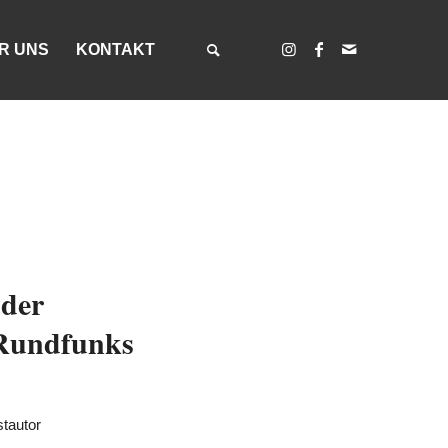
R UNS
KONTAKT
 der
 Rundfunks
tautor