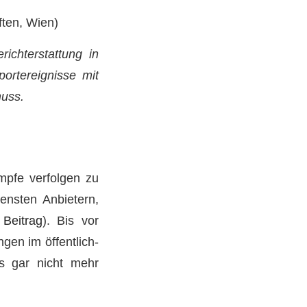
ften, Wien)
ichterstattung in
ortereignisse mit
muss.
mpfe verfolgen zu
ensten Anbietern,
n
Beitrag
). Bis vor
gen im öffentlich-
is gar nicht mehr