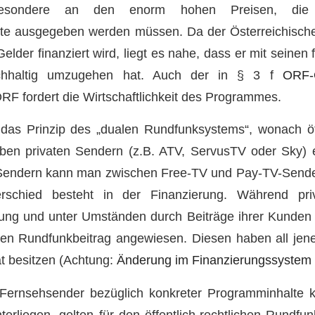
besondere an den enorm hohen Preisen, die mi
te ausgegeben werden müssen. Da der Österreichisc
Gelder finanziert wird, liegt es nahe, dass er mit seinen f
nachhaltig umzugehen hat. Auch der in § 3 f
ORF-
RF fordert die Wirtschaftlichkeit des Programmes.
t das Prinzip des „dualen Rundfunksystems“, wonach öff
en privaten Sendern (z.B. ATV, ServusTV oder Sky) e
 Sendern kann man zwischen Free-TV und Pay-TV-Sende
rschied besteht in der Finanzierung. Während pr
ng und unter Umständen durch Beiträge ihrer Kunden f
den Rundfunkbeitrag angewiesen. Diesen haben all jene
t besitzen (Achtung:
Änderung im Finanzierungssystem
Fernsehsender bezüglich konkreter Programminhalte 
rliegen, gelten für den öffentlich-rechtlichen Rundfu