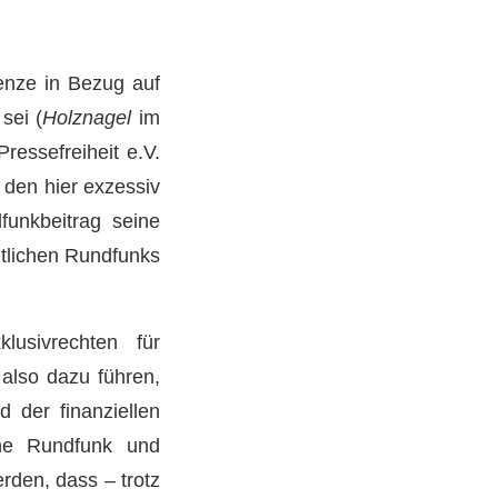
enze in Bezug auf
sei (
Holznagel
im
ressefreiheit e.V.
 den hier exzessiv
unkbeitrag seine
htlichen Rundfunks
sivrechten für
also dazu führen,
 der finanziellen
iche Rundfunk und
rden, dass – trotz