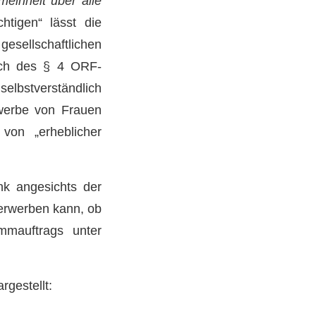
einheit über alle
chtigen“ lässt die
gesellschaftlichen
ich des § 4 ORF-
selbstverständlich
bewerbe von Frauen
 von „erheblicher
nk angesichts der
erwerben kann, ob
mmauftrags unter
gestellt: