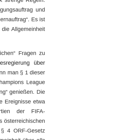
gungsauftrag und
ernauftrag“. Es ist
 die Allgemeinheit
tlichen“ Fragen zu
esregierung über
nn man § 1 dieser
 Champions League
ung“ genießen. Die
he Ereignisse etwa
rtien der FIFA-
s österreichischen
n. § 4 ORF-Gesetz