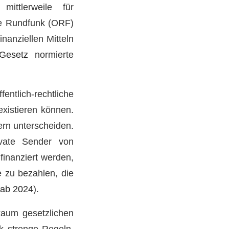
ttlerweile für
he Rundfunk (ORF)
inanziellen Mitteln
Gesetz
normierte
entlich-rechtliche
xistieren können.
rn unterscheiden.
ivate Sender von
inanziert werden,
 zu bezahlen, die
 ab 2024
).
kaum gesetzlichen
nk strenge Regeln.