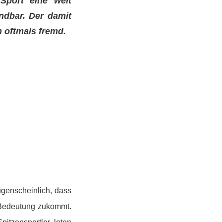
 Sport eine weit
endbar. Der damit
 oftmals fremd.
ugenscheinlich, dass
 Bedeutung zukommt.