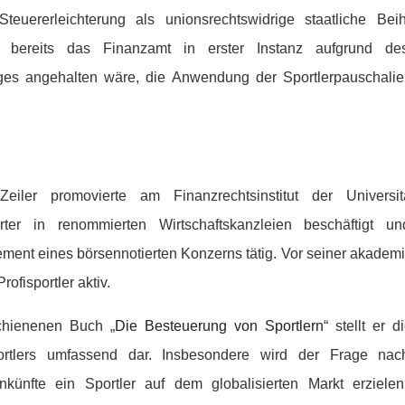
Steuererleichterung als unionsrechtswidrige staatliche Beih
bereits das Finanzamt in erster Instanz aufgrund des
es angehalten wäre, die Anwendung der Sportlerpauschalie
eiler promovierte am Finanzrechtsinstitut der Univers
rter in renommierten Wirtschaftskanzleien beschäftigt 
ment eines börsennotierten Konzerns tätig. Vor seiner akadem
Profisportler aktiv.
chienenen Buch „
Die Besteuerung von Sportlern
“ stellt er d
rtlers umfassend dar. Insbesondere wird der Frage na
Einkünfte ein Sportler auf dem globalisierten Markt erzie