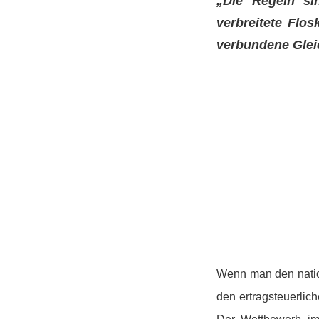
„Die Regeln sin
verbreitete Flos
verbundene Gleic
Wenn man den nation
den ertragsteuerli