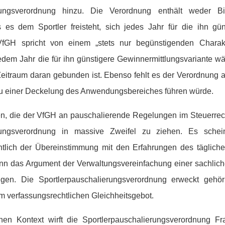
erungsverordnung hinzu. Die Verordnung enthält weder Bi
s es dem Sportler freisteht, sich jedes Jahr für die ihn gü
VfGH spricht von einem „stets nur begünstigenden Charakt
 jedem Jahr die für ihn günstigere Gewinnermittlungsvariante w
Zeitraum daran gebunden ist. Ebenso fehlt es der Verordnung a
zu einer Deckelung des Anwendungsbereiches führen würde.
, die der VfGH an pauschalierende Regelungen im Steuerrecht 
erungsverordnung in massive Zweifel zu ziehen. Es schein
htlich der Übereinstimmung mit den Erfahrungen des täglic
nn das Argument der Verwaltungsvereinfachung einer sachlich
gen. Die Sportlerpauschalierungsverordnung erweckt gehör
em verfassungsrechtlichen Gleichheitsgebot.
en Kontext wirft die Sportlerpauschalierungsverordnung F