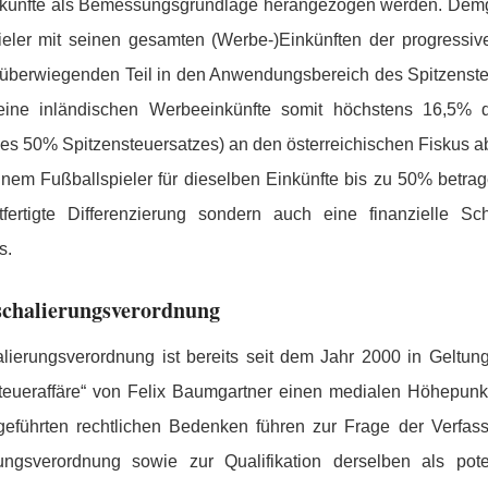
ünfte als Bemessungsgrundlage herangezogen werden. Demge
pieler mit seinen gesamten (Werbe-)Einkünften der progressi
em überwiegenden Teil in den Anwendungsbereich des Spitzenst
seine inländischen Werbeeinkünfte somit höchstens 16,5% d
es 50% Spitzensteuersatzes) an den österreichischen Fiskus a
einem Fußballspieler für dieselben Einkünfte bis zu 50% betrage
fertigte Differenzierung sondern auch eine finanzielle Sch
s.
schalierungsverordnung
lierungsverordnung ist bereits seit dem Jahr 2000 in Geltung
Steueraffäre“ von Felix Baumgartner einen medialen Höhepunk
 geführten rechtlichen Bedenken führen zur Frage der Verfass
rungsverordnung sowie zur Qualifikation derselben als poten