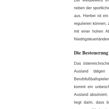
Der Wettbewerb im i
neben der sportlich
aus. Hierbei ist e
regulieren können, 
mit einer hohen Ab
Niedrigsteuerländern
Die Besteuerung 
Das österreichisch
Ausland tätigen 
Berufsfußballspiel
kommt ein unbeschr
Ausland absolviert
liegt darin, dass 