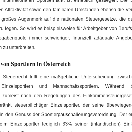
nternationalen Sportlermarkt ist erheblich gestiegen. Die S
en Attraktivität sowie den familiären Umständen ebenso die Ve
in großes Augenmerk auf die nationalen Steuergesetze, die d
zu legen. So wird es beispielsweise für Arbeitgeber von Berufs
gabenquote immer schwieriger, finanziell adäquate Angebo
 zu unterbreiten.
von Sportlern in Österreich
e Steuerrecht trifft eine maßgebliche Unterscheidung zwis
Einzelsportlern und Mannschaftssportlern. Während b
er zumeist nach den Regelungen des Einkommensteuergesetz
änkt steuerpflichtiger Einzelsportler, der seine überwieg
, in den Genuss der
Sportlerpauschalierungsverordnung
. Der e
beim Einzelsportler lediglich 33% seiner (inländischen) Ein