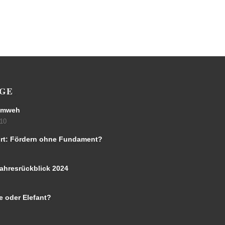
ÄGE
eimweh
:10
rt: Fördern ohne Fundament?
Jahresrückblick 2024
e oder Elefant?
0