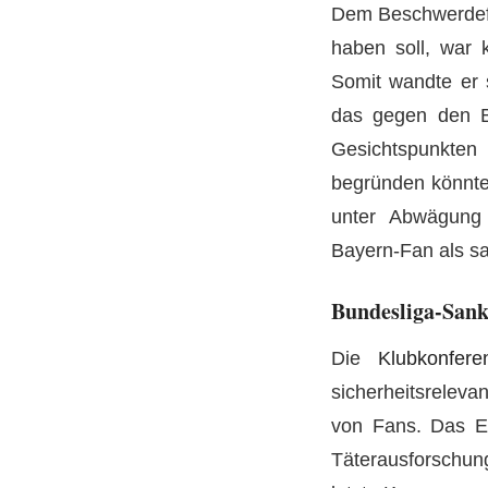
Dem Beschwerdefü
haben soll, war 
Somit wandte er s
das gegen den Be
Gesichtspunkten 
begründen könnte
unter Abwägung 
Bayern-Fan als sac
Bundesliga-Sank
Die
Klubkonfer
sicherheitsrelev
von Fans. Das Er
Täterausforschung