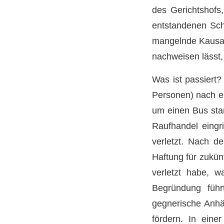
des Gerichtshofs,
entstandenen Scha
mangelnde Kausali
nachweisen lässt,
Was ist passiert
Personen) nach e
um einen Bus stan
Raufhandel eingr
verletzt. Nach d
Haftung für zukün
verletzt habe, w
Begründung füh
gegnerische Anhän
fördern. In eine