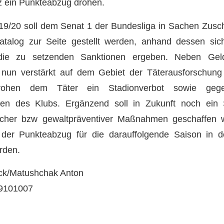
z ein Punkteabzug drohen.
19/20 soll dem Senat 1 der Bundesliga in Sachen Zusch
alog zur Seite gestellt werden, anhand dessen sic
 die zu setzenden Sanktionen ergeben. Neben Geld
un verstärkt auf dem Gebiet der Täterausforschung
rohen dem Täter ein Stadionverbot sowie gege
gen des Klubs. Ergänzend soll in Zukunft noch ein 
ischer bzw gewaltpräventiver Maßnahmen geschaffen w
der Punkteabzug für die darauffolgende Saison in d
rden.
ock/Matushchak Anton
59101007