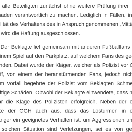
 alle Beteiligten zunächst ohne weitere Prüfung ihrer 
den verantwortlich zu machen. Lediglich in Fällen, i
tät des Verhaltens des in Anspruch genommenen „Mittä
 wird die Haftung ausgeschlossen.
? Der Beklagte lief gemeinsam mit anderen Fußballfans
inem Spiel auf den Parkplatz, auf welchem Fans des g
den. Dabei wurde der Kläger, welcher als Polizist vor 
iff, von einem der heranstürmenden Fans, jedoch nic
em Vorfall begehrte der Polizist vom Beklagten Schm
ftige Schäden. Obwohl der Beklagte einwendete, dass n
ar die Klage des Polizisten erfolgreich. Neben der o
rte der OGH auch aus, dass das Lostürmen in e
ger ein geeignetes Verhalten ist, um Aggressionen un
r solchen Situation sind Verletzungen, sei es von g