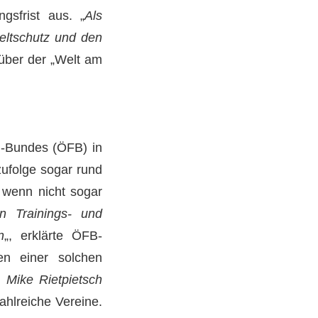
gsfrist aus. „
Als
eltschutz und den
nüber der „Welt am
l-Bundes (ÖFB) in
ufolge sogar rund
 wenn nicht sogar
n Trainings- und
n
„, erklärte ÖFB-
en einer solchen
i
Mike Rietpietsch
ahlreiche Vereine.