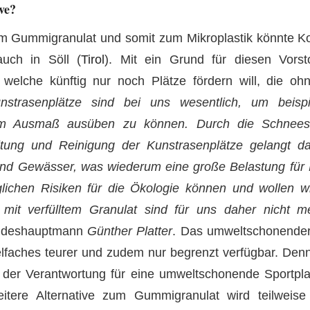
ve?
um Gummigranulat und somit zum Mikroplastik könnte K
uch in Söll (
Tirol
). Mit ein Grund für diesen Vorsto
 welche künftig nur noch Plätze fördern will, die o
nstrasenplätze sind bei uns wesentlich, um beispi
em Ausmaß ausüben zu können. Durch die Schnees
itung und Reinigung der Kunstrasenplätze gelangt 
und Gewässer, was wiederum eine große Belastung für
glichen Risiken für die Ökologie können und wollen wi
 mit verfülltem Granulat sind für uns daher nicht m
Landeshauptmann
Günther Platter
. Das umweltschonendere
lfaches teurer und zudem nur begrenzt verfügbar. Denn
 der Verantwortung für eine umweltschonende Sportpla
eitere Alternative zum Gummigranulat wird teilwei