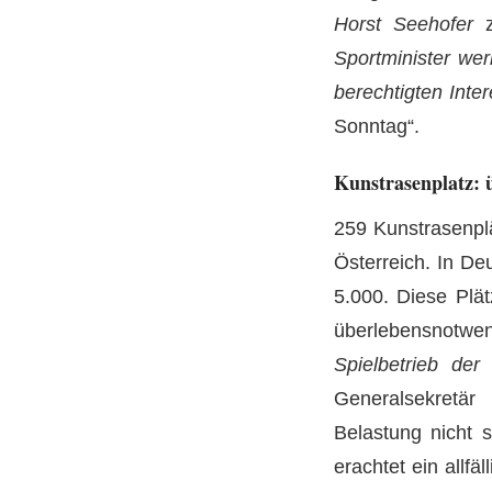
Horst Seehofer
z
Sportminister we
berechtigten Inte
Sonntag“.
Kunstrasenplatz: 
259 Kunstrasenpl
Österreich. In D
5.000. Diese Plä
überlebensnotwe
Spielbetrieb der
Generalsekretär
Belastung nicht 
erachtet ein allfä