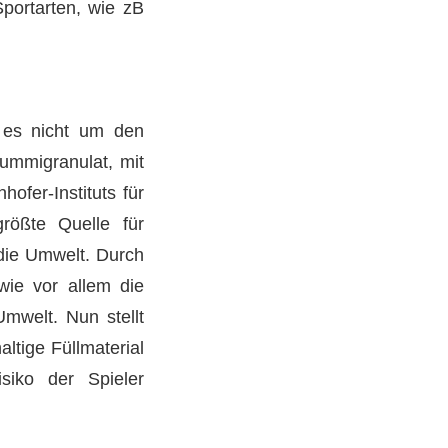
Sportarten, wie zB
s es nicht um den
ummigranulat, mit
ofer-Instituts für
größte Quelle für
 die Umwelt. Durch
wie vor allem die
mwelt. Nun stellt
ltige Füllmaterial
isiko der Spieler