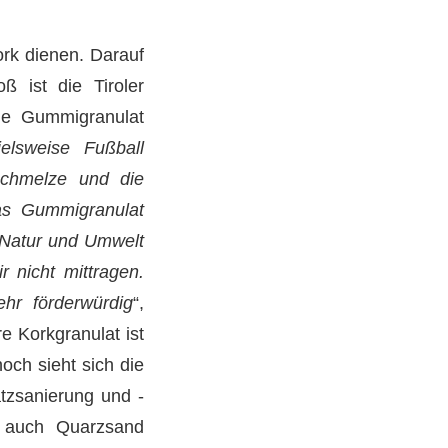
ork dienen. Darauf
ß ist die Tiroler
hne Gummigranulat
elsweise Fußball
chmelze und die
das Gummigranulat
 Natur und Umwelt
r nicht mittragen.
ehr förderwürdig
“,
 Korkgranulat ist
och sieht sich die
tzsanierung und -
se auch Quarzsand