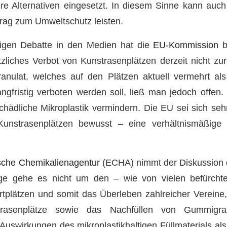
e Alternativen eingesetzt. In diesem Sinne kann auch
trag zum Umweltschutz leisten.
zigen Debatte in den Medien hat die
EU-Kommission
be
zliches Verbot von Kunstrasenplätzen derzeit nicht zur
ulat, welches auf den Plätzen aktuell vermehrt als
ngfristig verboten werden soll, ließ man jedoch offen
hädliche Mikroplastik vermindern. Die EU sei sich se
unstrasenplätzen bewusst – eine verhältnismäßige 
sche Chemikalienagentur
(ECHA) nimmt der Diskussion
lge gehe es nicht um den – wie von vielen befürcht
plätzen und somit das Überleben zahlreicher Vereine,
asenplätze sowie das Nachfüllen von Gummigran
Auswirkungen des mikroplastikhaltigen Füllmaterials als