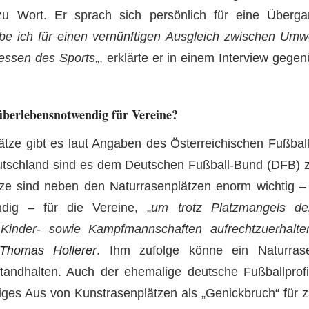
u Wort. Er sprach sich persönlich für eine Übergan
rbe ich für einen vernünftigen Ausgleich zwischen Umw
ressen des Sports
„, erklärte er in einem Interview gege
überlebensnotwendig für Vereine?
ätze gibt es laut Angaben des Österreichischen Fußbal
eutschland sind es dem Deutschen Fußball-Bund (DFB) z
tze sind neben den Naturrasenplätzen enorm wichtig –
ndig – für die Vereine, „
um trotz Platzmangels de
 Kinder- sowie Kampfmannschaften aufrechtzuerhalte
Thomas Hollerer
. Ihm zufolge könne ein Naturras
standhalten. Auch der ehemalige deutsche Fußballprof
lliges Aus von Kunstrasenplätzen als „Genickbruch“ für z