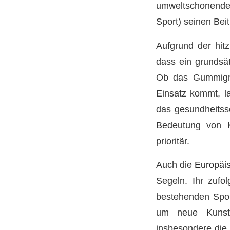
umweltschonender
Sport) seinen Bei
Aufgrund der hit
dass ein grundsät
Ob das Gummigran
Einsatz kommt, la
das gesundheitssc
Bedeutung von K
prioritär.
Auch die
Europäi
Segeln. Ihr zufo
bestehenden Sport
um neue Kunstr
insbesondere die 